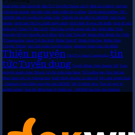
bình luận viên bóng đá
Bảo Trợ Truyền Thông Là Gì
Bữa Ăn 0 Đồng
chuyên
viên kinh doanh
chuyên viên phát triển thị trường
Chính sách thưởng Tết -
OKWIN bảo vệ quyền lợi nhân viên
Chế độ tại ưu đãi tại OKWIN
Chủ Quản
Dealer
cách làm thủ tục xuất nhập cảnh
cách thức đi qua cửa khẩu
cách đi qua
biên giới
Công Ty Ma Là Gì
Cảnh báo tuyển dụng lừa đảo
Hiến Máu Tình
Nguyện
Hỗ trợ chuyến xe 0 đồng
Hội Chữ Thập Đỏ
Khám Phá Mệnh Giá Tiền
Ở Campuchia
Làng Trẻ Em SOS
Nhân Viên IT
Nhân Viên Seo
Nhân Viên
Truyền Thông
phó chủ quản truyền thông
phương pháp qua cửa khẩu
Thiện nguyện
tin
Thủ Tục Sang Campuchia
tức
Tuyển dụng
Tuyển Nhân Viên Dealer Nữ
Tình
nguyện xanh cùng Okwin
tư vấn viên bán hàng
Tổ trưởng seo
Xin thẻ lao
động làm việc tại Campuchia
Xuất Nhập Khoản Là Làm Gì
Xây nhà nghĩa tình
- Chương trình thiện nguyện của OKWIN
Xây Trường Học
Ủng hộ quỹ vì
người nghèo
Ủng hộ đồng bào bị thiên tai - OKWIN lan tỏa yêu thương