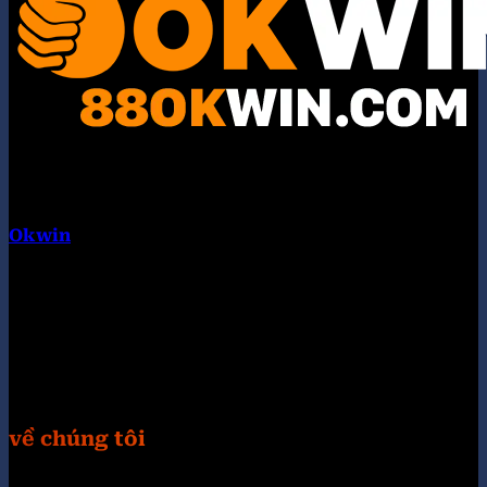
Okwin
là tập đoàn liên minh quốc tế. Hội tụ nhiều
thương hiệu con nổi bật như: KUWIN, 789WIN,
98WIN, 32WIN, KING33, TG88, VIPWIN, 789F, UU88.
Chúng tôi cung cấp các trò chơi hoàn toàn miễn phí
và các chương trình bốc thăm trúng thưởng cực
khủng. Truy câp Website: https://otuhona.org/
Hastag: #okwin #88okwincom #link_okwin
#trangchu_okwin
về chúng tôi