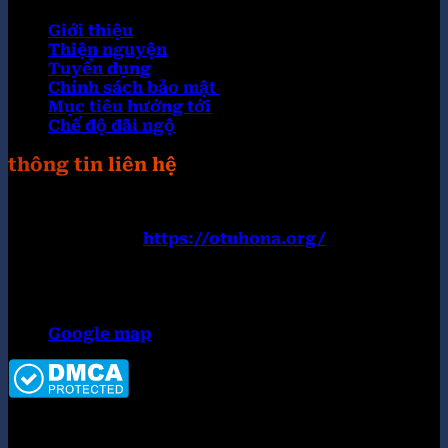
Giới thiệu
Thiện nguyện
Tuyển dụng
Chính sách bảo mật
Mục tiêu hướng tới
Chế độ đãi ngộ
thông tin liên hệ
Trang web:
https://otuhona.org/
Đường dây nóng: 0899182777
Email:
contact@otuhona.org
Địa chỉ:152 Nguyễn Văn Thủ, Đa Kao, Quận 1, Hồ
Chí Minh 700000, Việt Nam
Google map
Copyright 2026 ©
Tập đoàn OKWIN top #1 thị