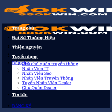
Trang chủ
Đại Sứ Thương Hiệu
Thiện nguyện
Tuyển dụng
Đăng ký
Phó chủ quản truyền thông
Nhân Viên IT
Nhân Viên Seo
Nhân Viên Truyền Thông
Tuyển Nhân Viên Dealer
Chủ Quản Dealer
Tin tức
ĐĂNG KÝ