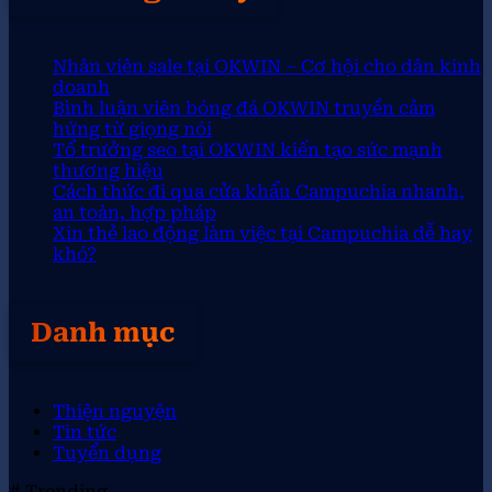
Nhân viên sale tại OKWIN – Cơ hội cho dân kinh
doanh
Bình luận viên bóng đá OKWIN truyền cảm
hứng từ giọng nói
Tổ trưởng seo tại OKWIN kiến tạo sức mạnh
thương hiệu
Cách thức đi qua cửa khẩu Campuchia nhanh,
an toàn, hợp pháp
Xin thẻ lao động làm việc tại Campuchia dễ hay
khó?
Danh mục
Thiện nguyện
Tin tức
Tuyển dụng
# Trending