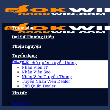
Trang chủ
Đại Sứ Thương Hiệu
Thiện nguyện
Tuyển dụng
Đăng ký
Phó chủ quản truyền thông
Nhân Viên IT
Nhân Viên Seo
Nhân Viên Truyền Thông
Tuyển Nhân Viên Dealer
Chủ Quản Dealer
Tin tức
ĐĂNG KÝ