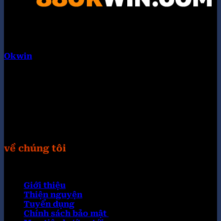
Okwin
là tập đoàn liên minh quốc tế. Hội tụ nhiều
thương hiệu con nổi bật như: KUWIN, 789WIN,
98WIN, 32WIN, KING33, TG88, VIPWIN, 789F, UU88.
Chúng tôi cung cấp các trò chơi hoàn toàn miễn phí
và các chương trình bốc thăm trúng thưởng cực
khủng. Truy câp Website: https://otuhona.org/
Hastag: #okwin #88okwincom #link_okwin
#trangchu_okwin
về chúng tôi
Giới thiệu
Thiện nguyện
Tuyển dụng
Chính sách bảo mật