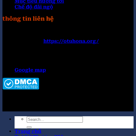
Mục tiêu hướng tới
Chế độ đãi ngộ
thông tin liên hệ
Trang web:
https://otuhona.org/
Đường dây nóng: 0899182777
Email:
contact@otuhona.org
Địa chỉ:152 Nguyễn Văn Thủ, Đa Kao, Quận 1, Hồ
Chí Minh 700000, Việt Nam
Google map
Copyright 2026 ©
Tập đoàn OKWIN top #1 thị
trường
Trang chủ