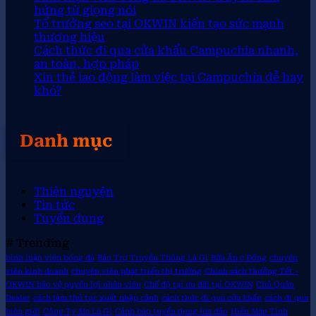
hứng từ giọng nói
Tổ trưởng seo tại OKWIN kiến tạo sức mạnh
thương hiệu
Cách thức đi qua cửa khẩu Campuchia nhanh,
an toàn, hợp pháp
Xin thẻ lao động làm việc tại Campuchia dễ hay
khó?
Danh mục
Thiện nguyện
Tin tức
Tuyển dụng
# Trending
bình luận viên bóng đá
Bảo Trợ Truyền Thông Là Gì
Bữa Ăn 0 Đồng
chuyên
viên kinh doanh
chuyên viên phát triển thị trường
Chính sách thưởng Tết -
OKWIN bảo vệ quyền lợi nhân viên
Chế độ tại ưu đãi tại OKWIN
Chủ Quản
Dealer
cách làm thủ tục xuất nhập cảnh
cách thức đi qua cửa khẩu
cách đi qua
biên giới
Công Ty Ma Là Gì
Cảnh báo tuyển dụng lừa đảo
Hiến Máu Tình