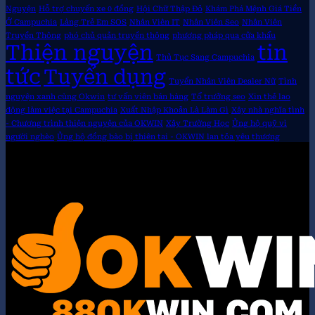
Nguyện
Hỗ trợ chuyến xe 0 đồng
Hội Chữ Thập Đỏ
Khám Phá Mệnh Giá Tiền
Ở Campuchia
Làng Trẻ Em SOS
Nhân Viên IT
Nhân Viên Seo
Nhân Viên
Truyền Thông
phó chủ quản truyền thông
phương pháp qua cửa khẩu
Thiện nguyện
tin
Thủ Tục Sang Campuchia
tức
Tuyển dụng
Tuyển Nhân Viên Dealer Nữ
Tình
nguyện xanh cùng Okwin
tư vấn viên bán hàng
Tổ trưởng seo
Xin thẻ lao
động làm việc tại Campuchia
Xuất Nhập Khoản Là Làm Gì
Xây nhà nghĩa tình
- Chương trình thiện nguyện của OKWIN
Xây Trường Học
Ủng hộ quỹ vì
người nghèo
Ủng hộ đồng bào bị thiên tai - OKWIN lan tỏa yêu thương