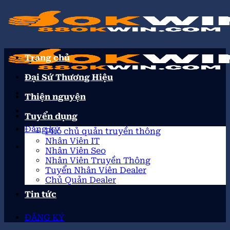
Trang chủ
Đại Sứ Thương Hiệu
Thiện nguyện
Tuyển dụng
Đăng ký
Phó chủ quản truyền thông
Nhân Viên IT
Nhân Viên Seo
Nhân Viên Truyền Thông
Tuyển Nhân Viên Dealer
Chủ Quản Dealer
Tin tức
ĐĂNG KÝ