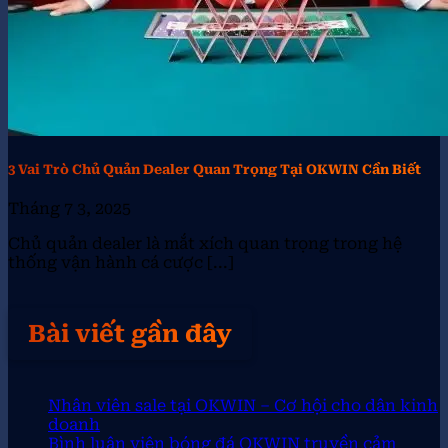
3 Vai Trò Chủ Quản Dealer Quan Trọng Tại OKWIN Cần Biết
Tháng 7 3, 2025
Chủ quản dealer là mắt xích quan trọng trong hệ
thống vận hành cá cược [...]
Bài viết gần đây
Nhân viên sale tại OKWIN – Cơ hội cho dân kinh
doanh
Bình luận viên bóng đá OKWIN truyền cảm