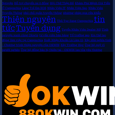
Nguyện
Hỗ trợ chuyến xe 0 đồng
Hội Chữ Thập Đỏ
Khám Phá Mệnh Giá Tiền
Ở Campuchia
Làng Trẻ Em SOS
Nhân Viên IT
Nhân Viên Seo
Nhân Viên
Truyền Thông
phó chủ quản truyền thông
phương pháp qua cửa khẩu
Thiện nguyện
tin
Thủ Tục Sang Campuchia
tức
Tuyển dụng
Tuyển Nhân Viên Dealer Nữ
Tình
nguyện xanh cùng Okwin
tư vấn viên bán hàng
Tổ trưởng seo
Xin thẻ lao
động làm việc tại Campuchia
Xuất Nhập Khoản Là Làm Gì
Xây nhà nghĩa tình
- Chương trình thiện nguyện của OKWIN
Xây Trường Học
Ủng hộ quỹ vì
người nghèo
Ủng hộ đồng bào bị thiên tai - OKWIN lan tỏa yêu thương