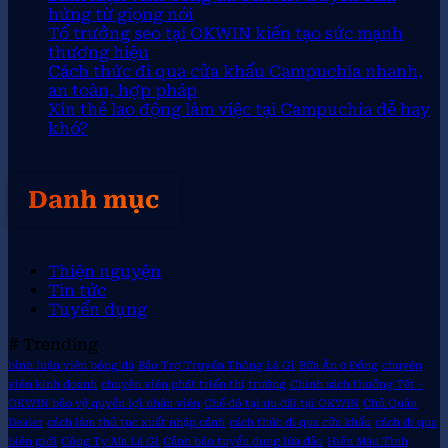
hứng từ giọng nói
Tổ trưởng seo tại OKWIN kiến tạo sức mạnh
thương hiệu
Cách thức đi qua cửa khẩu Campuchia nhanh,
an toàn, hợp pháp
Xin thẻ lao động làm việc tại Campuchia dễ hay
khó?
Danh mục
Thiện nguyện
Tin tức
Tuyển dụng
# Trending
bình luận viên bóng đá
Bảo Trợ Truyền Thông Là Gì
Bữa Ăn 0 Đồng
chuyên
viên kinh doanh
chuyên viên phát triển thị trường
Chính sách thưởng Tết -
OKWIN bảo vệ quyền lợi nhân viên
Chế độ tại ưu đãi tại OKWIN
Chủ Quản
Dealer
cách làm thủ tục xuất nhập cảnh
cách thức đi qua cửa khẩu
cách đi qua
biên giới
Công Ty Ma Là Gì
Cảnh báo tuyển dụng lừa đảo
Hiến Máu Tình