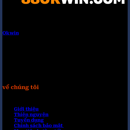
Okwin
là tập đoàn liên minh quốc tế. Hội tụ nhiều
thương hiệu con nổi bật như: KUWIN, 789WIN,
98WIN, 32WIN, KING33, TG88, VIPWIN, 789F, UU88.
Chúng tôi cung cấp các trò chơi hoàn toàn miễn phí
và các chương trình bốc thăm trúng thưởng cực
khủng. Truy câp Website: https://otuhona.org/
Hastag: #okwin #88okwincom #link_okwin
#trangchu_okwin
về chúng tôi
Giới thiệu
Thiện nguyện
Tuyển dụng
Chính sách bảo mật