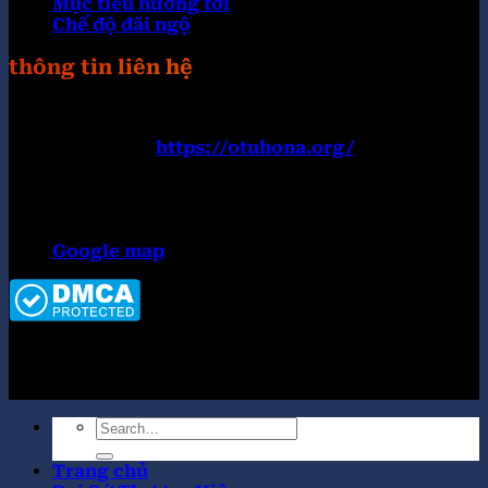
Mục tiêu hướng tới
Chế độ đãi ngộ
thông tin liên hệ
Trang web:
https://otuhona.org/
Đường dây nóng: 0899182777
Email:
contact@otuhona.org
Địa chỉ:152 Nguyễn Văn Thủ, Đa Kao, Quận 1, Hồ
Chí Minh 700000, Việt Nam
Google map
Copyright 2026 ©
Tập đoàn OKWIN top #1 thị
trường
Trang chủ