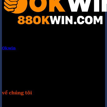
Okwin
là tập đoàn liên minh quốc tế. Hội tụ nhiều
thương hiệu con nổi bật như: KUWIN, 789WIN,
98WIN, 32WIN, KING33, TG88, VIPWIN, 789F, UU88.
Chúng tôi cung cấp các trò chơi hoàn toàn miễn phí
và các chương trình bốc thăm trúng thưởng cực
khủng. Truy câp Website: https://otuhona.org/
Hastag: #okwin #88okwincom #link_okwin
#trangchu_okwin
về chúng tôi