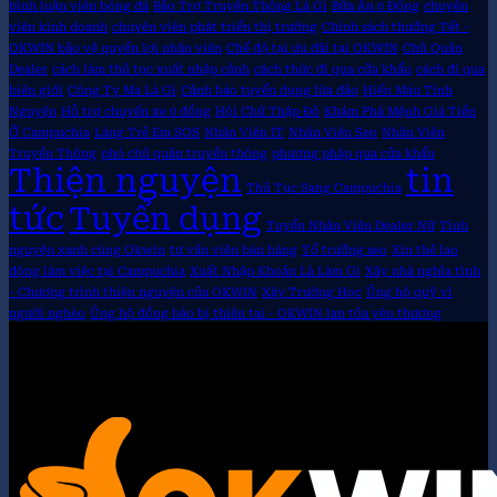
bình luận viên bóng đá
Bảo Trợ Truyền Thông Là Gì
Bữa Ăn 0 Đồng
chuyên
viên kinh doanh
chuyên viên phát triển thị trường
Chính sách thưởng Tết -
OKWIN bảo vệ quyền lợi nhân viên
Chế độ tại ưu đãi tại OKWIN
Chủ Quản
Dealer
cách làm thủ tục xuất nhập cảnh
cách thức đi qua cửa khẩu
cách đi qua
biên giới
Công Ty Ma Là Gì
Cảnh báo tuyển dụng lừa đảo
Hiến Máu Tình
Nguyện
Hỗ trợ chuyến xe 0 đồng
Hội Chữ Thập Đỏ
Khám Phá Mệnh Giá Tiền
Ở Campuchia
Làng Trẻ Em SOS
Nhân Viên IT
Nhân Viên Seo
Nhân Viên
Truyền Thông
phó chủ quản truyền thông
phương pháp qua cửa khẩu
Thiện nguyện
tin
Thủ Tục Sang Campuchia
tức
Tuyển dụng
Tuyển Nhân Viên Dealer Nữ
Tình
nguyện xanh cùng Okwin
tư vấn viên bán hàng
Tổ trưởng seo
Xin thẻ lao
động làm việc tại Campuchia
Xuất Nhập Khoản Là Làm Gì
Xây nhà nghĩa tình
- Chương trình thiện nguyện của OKWIN
Xây Trường Học
Ủng hộ quỹ vì
người nghèo
Ủng hộ đồng bào bị thiên tai - OKWIN lan tỏa yêu thương