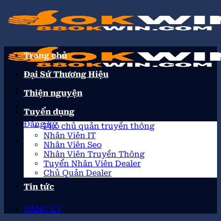
Trang chủ
Đại Sứ Thương Hiệu
Thiện nguyện
Tuyển dụng
Đăng ký
Phó chủ quản truyền thông
Nhân Viên IT
Nhân Viên Seo
Nhân Viên Truyền Thông
Tuyển Nhân Viên Dealer
Chủ Quản Dealer
Tin tức
ĐĂNG KÝ