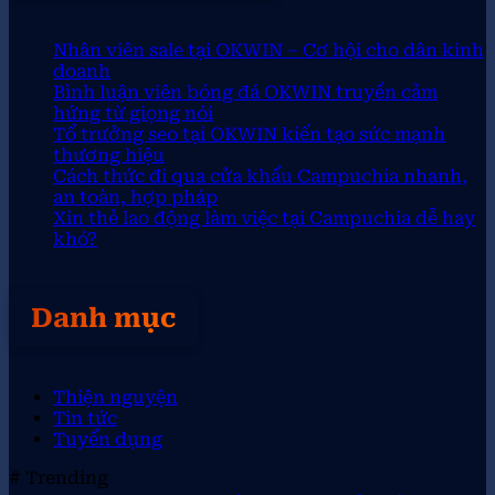
Nhân viên sale tại OKWIN – Cơ hội cho dân kinh
doanh
Bình luận viên bóng đá OKWIN truyền cảm
hứng từ giọng nói
Tổ trưởng seo tại OKWIN kiến tạo sức mạnh
thương hiệu
Cách thức đi qua cửa khẩu Campuchia nhanh,
an toàn, hợp pháp
Xin thẻ lao động làm việc tại Campuchia dễ hay
khó?
Danh mục
Thiện nguyện
Tin tức
Tuyển dụng
# Trending