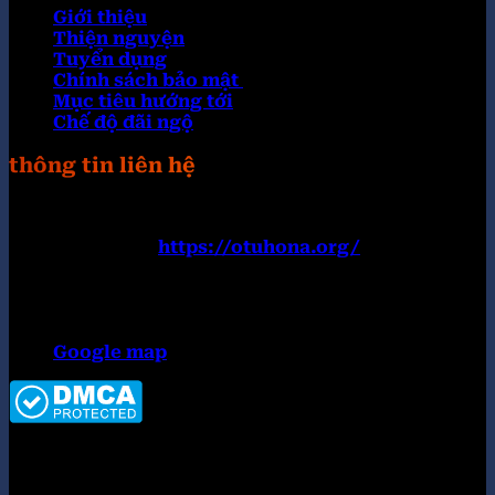
Giới thiệu
Thiện nguyện
Tuyển dụng
Chính sách bảo mật
Mục tiêu hướng tới
Chế độ đãi ngộ
thông tin liên hệ
Trang web:
https://otuhona.org/
Đường dây nóng: 0899182777
Email:
contact@otuhona.org
Địa chỉ:152 Nguyễn Văn Thủ, Đa Kao, Quận 1, Hồ
Chí Minh 700000, Việt Nam
Google map
Copyright 2026 ©
Tập đoàn OKWIN top #1 thị
trường