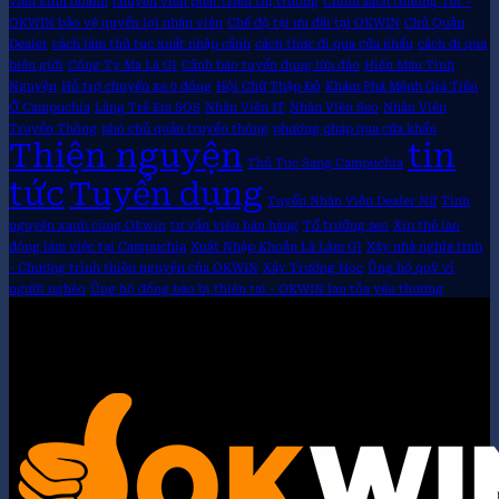
viên kinh doanh
chuyên viên phát triển thị trường
Chính sách thưởng Tết -
OKWIN bảo vệ quyền lợi nhân viên
Chế độ tại ưu đãi tại OKWIN
Chủ Quản
Dealer
cách làm thủ tục xuất nhập cảnh
cách thức đi qua cửa khẩu
cách đi qua
biên giới
Công Ty Ma Là Gì
Cảnh báo tuyển dụng lừa đảo
Hiến Máu Tình
Nguyện
Hỗ trợ chuyến xe 0 đồng
Hội Chữ Thập Đỏ
Khám Phá Mệnh Giá Tiền
Ở Campuchia
Làng Trẻ Em SOS
Nhân Viên IT
Nhân Viên Seo
Nhân Viên
Truyền Thông
phó chủ quản truyền thông
phương pháp qua cửa khẩu
Thiện nguyện
tin
Thủ Tục Sang Campuchia
tức
Tuyển dụng
Tuyển Nhân Viên Dealer Nữ
Tình
nguyện xanh cùng Okwin
tư vấn viên bán hàng
Tổ trưởng seo
Xin thẻ lao
động làm việc tại Campuchia
Xuất Nhập Khoản Là Làm Gì
Xây nhà nghĩa tình
- Chương trình thiện nguyện của OKWIN
Xây Trường Học
Ủng hộ quỹ vì
người nghèo
Ủng hộ đồng bào bị thiên tai - OKWIN lan tỏa yêu thương