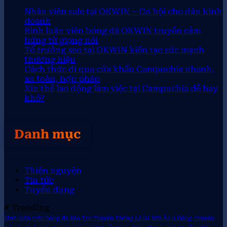
Nhân viên sale tại OKWIN – Cơ hội cho dân kinh
doanh
Bình luận viên bóng đá OKWIN truyền cảm
hứng từ giọng nói
Tổ trưởng seo tại OKWIN kiến tạo sức mạnh
thương hiệu
Cách thức đi qua cửa khẩu Campuchia nhanh,
an toàn, hợp pháp
Xin thẻ lao động làm việc tại Campuchia dễ hay
khó?
Danh mục
Thiện nguyện
Tin tức
Tuyển dụng
# Trending
bình luận viên bóng đá
Bảo Trợ Truyền Thông Là Gì
Bữa Ăn 0 Đồng
chuyên