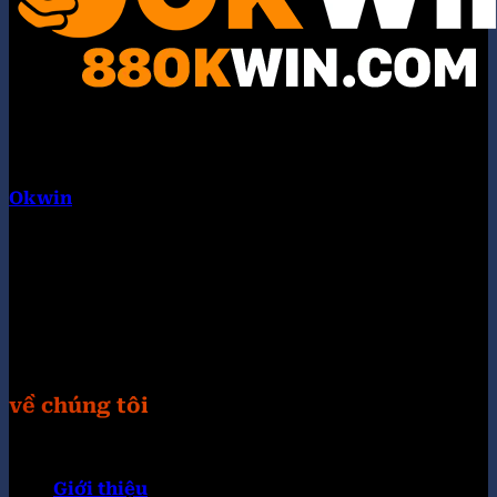
Okwin
là tập đoàn liên minh quốc tế. Hội tụ nhiều
thương hiệu con nổi bật như: KUWIN, 789WIN,
98WIN, 32WIN, KING33, TG88, VIPWIN, 789F, UU88.
Chúng tôi cung cấp các trò chơi hoàn toàn miễn phí
và các chương trình bốc thăm trúng thưởng cực
khủng. Truy câp Website: https://otuhona.org/
Hastag: #okwin #88okwincom #link_okwin
#trangchu_okwin
về chúng tôi
Giới thiệu