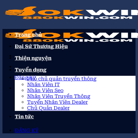
Trang chủ
Đại Sứ Thương Hiệu
Thiện nguyện
Tuyển dụng
Đăng ký
Phó chủ quản truyền thông
Nhân Viên IT
Nhân Viên Seo
Nhân Viên Truyền Thông
Tuyển Nhân Viên Dealer
Chủ Quản Dealer
Tin tức
ĐĂNG KÝ