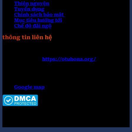
Thiện nguyện
Tuyển dụng
Chính sách bảo mật
Mục tiêu hướng tới
Chế độ đãi ngộ
thông tin liên hệ
Trang web:
https://otuhona.org/
Đường dây nóng: 0899182777
Email:
contact@otuhona.org
Địa chỉ:152 Nguyễn Văn Thủ, Đa Kao, Quận 1, Hồ
Chí Minh 700000, Việt Nam
Google map
Copyright 2026 ©
Tập đoàn OKWIN top #1 thị
trường