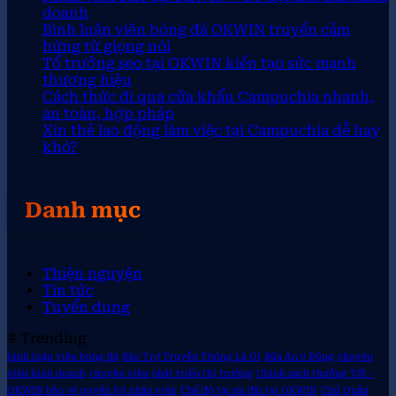
doanh
Bình luận viên bóng đá OKWIN truyền cảm
hứng từ giọng nói
Tổ trưởng seo tại OKWIN kiến tạo sức mạnh
thương hiệu
Cách thức đi qua cửa khẩu Campuchia nhanh,
an toàn, hợp pháp
Xin thẻ lao động làm việc tại Campuchia dễ hay
khó?
Danh mục
Thiện nguyện
Tin tức
Tuyển dụng
# Trending
bình luận viên bóng đá
Bảo Trợ Truyền Thông Là Gì
Bữa Ăn 0 Đồng
chuyên
viên kinh doanh
chuyên viên phát triển thị trường
Chính sách thưởng Tết -
OKWIN bảo vệ quyền lợi nhân viên
Chế độ tại ưu đãi tại OKWIN
Chủ Quản