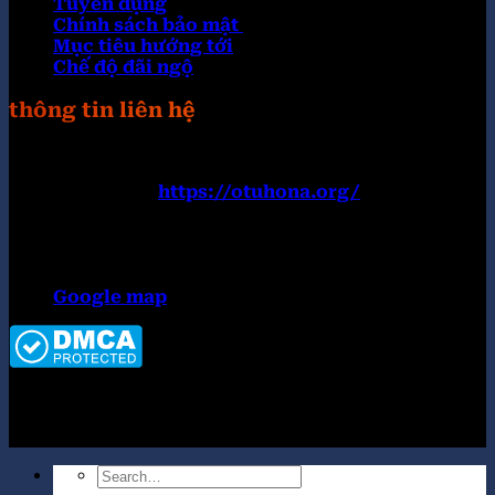
Tuyển dụng
Chính sách bảo mật
Mục tiêu hướng tới
Chế độ đãi ngộ
thông tin liên hệ
Trang web:
https://otuhona.org/
Đường dây nóng: 0899182777
Email:
contact@otuhona.org
Địa chỉ:152 Nguyễn Văn Thủ, Đa Kao, Quận 1, Hồ
Chí Minh 700000, Việt Nam
Google map
Copyright 2026 ©
Tập đoàn OKWIN top #1 thị
trường