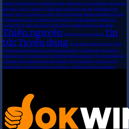
Dealer
cách làm thủ tục xuất nhập cảnh
cách thức đi qua cửa khẩu
cách đi qua
biên giới
Công Ty Ma Là Gì
Cảnh báo tuyển dụng lừa đảo
Hiến Máu Tình
Nguyện
Hỗ trợ chuyến xe 0 đồng
Hội Chữ Thập Đỏ
Khám Phá Mệnh Giá Tiền
Ở Campuchia
Làng Trẻ Em SOS
Nhân Viên IT
Nhân Viên Seo
Nhân Viên
Truyền Thông
phó chủ quản truyền thông
phương pháp qua cửa khẩu
Thiện nguyện
tin
Thủ Tục Sang Campuchia
tức
Tuyển dụng
Tuyển Nhân Viên Dealer Nữ
Tình
nguyện xanh cùng Okwin
tư vấn viên bán hàng
Tổ trưởng seo
Xin thẻ lao
động làm việc tại Campuchia
Xuất Nhập Khoản Là Làm Gì
Xây nhà nghĩa tình
- Chương trình thiện nguyện của OKWIN
Xây Trường Học
Ủng hộ quỹ vì
người nghèo
Ủng hộ đồng bào bị thiên tai - OKWIN lan tỏa yêu thương