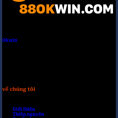
Okwin
là tập đoàn liên minh quốc tế. Hội tụ nhiều
thương hiệu con nổi bật như: KUWIN, 789WIN,
98WIN, 32WIN, KING33, TG88, VIPWIN, 789F, UU88.
Chúng tôi cung cấp các trò chơi hoàn toàn miễn phí
và các chương trình bốc thăm trúng thưởng cực
khủng. Truy câp Website: https://otuhona.org/
Hastag: #okwin #88okwincom #link_okwin
#trangchu_okwin
về chúng tôi
Giới thiệu
Thiện nguyện