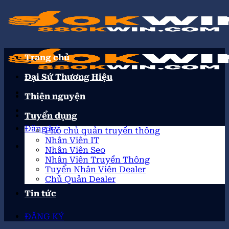
Trang chủ
Đại Sứ Thương Hiệu
Thiện nguyện
Tuyển dụng
Đăng ký
Phó chủ quản truyền thông
Nhân Viên IT
Nhân Viên Seo
Nhân Viên Truyền Thông
Tuyển Nhân Viên Dealer
Chủ Quản Dealer
Tin tức
ĐĂNG KÝ